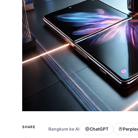
SHARE
Rangkum ke AI
ChatGPT
Perplex