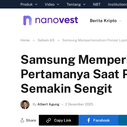
Produk
Video
Tentang
NBT
Institution
Berita Kripto
»
»
Home
Saham AS
Samsung Memperkenalkan Ponsel Lipat 
Samsung Memperke
Pertamanya Saat P
Semakin Sengit
By
Albert Agung
2 Desember 2025
Share
Copy Link
Facebook