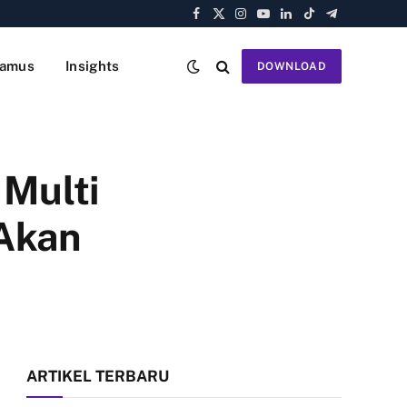
Facebook
X
Instagram
YouTube
LinkedIn
TikTok
Telegram
(Twitter)
amus
Insights
DOWNLOAD
Multi
 Akan
ARTIKEL TERBARU