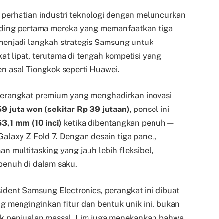
 perhatian industri teknologi dengan meluncurkan
folding pertama mereka yang memanfaatkan tiga
 menjadi langkah strategis Samsung untuk
t lipat, terutama di tengah kompetisi yang
en asal Tiongkok seperti Huawei.
 perangkat premium yang menghadirkan inovasi
59 juta won (sekitar Rp 39 jutaan)
, ponsel ini
3,1 mm (10 inci)
ketika dibentangkan penuh—
alaxy Z Fold 7. Dengan desain tiga panel,
multitasking yang jauh lebih fleksibel,
penuh di dalam saku.
ident Samsung Electronics, perangkat ini dibuat
menginginkan fitur dan bentuk unik ini, bukan
uk penjualan massal. Lim juga menekankan bahwa