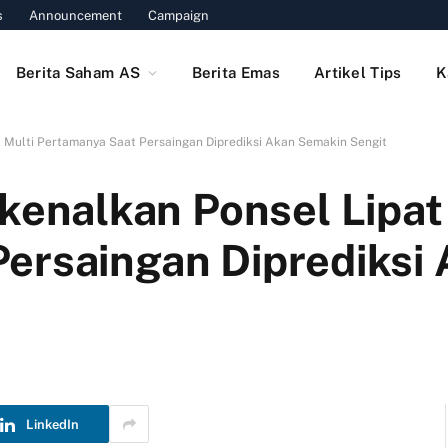
s
Announcement
Campaign
Berita Saham AS
Berita Emas
Artikel Tips
K
Multi Pertamanya Saat Persaingan Diprediksi Akan Semakin Sengit
nalkan Ponsel Lipat 
ersaingan Diprediksi
LinkedIn