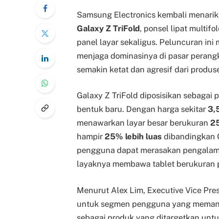
Samsung Electronics kembali menarik
Galaxy Z TriFold
, ponsel lipat multi
panel layar sekaligus. Peluncuran ini
menjaga dominasinya di pasar perangka
semakin ketat dan agresif dari produs
Galaxy Z TriFold diposisikan sebagai
bentuk baru. Dengan harga sekitar
3,
menawarkan layar besar berukuran
25
hampir
25% lebih luas
dibandingkan G
pengguna dapat merasakan pengalaman 
layaknya membawa tablet berukuran 
Menurut Alex Lim, Executive Vice Pres
untuk segmen pengguna yang memang 
sebagai produk yang ditargetkan unt