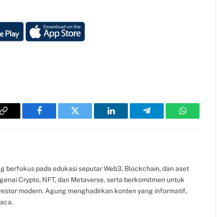
Copy
Facebook
Twitter
LinkedIn
Telegram
WhatsAp
Link
g berfokus pada edukasi seputar Web3, Blockchain, dan aset
ngenai Crypto, NFT, dan Metaverse, serta berkomitmen untuk
nvestor modern. Agung menghadirkan konten yang informatif,
aca.