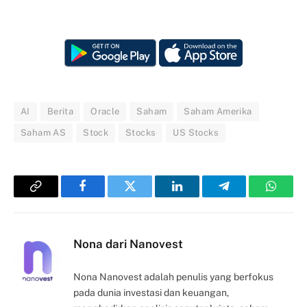
AI
Berita
Oracle
Saham
Saham Amerika
Saham AS
Stock
Stocks
US Stocks
Copy
Facebook
Twitter
LinkedIn
Telegram
Whats
Link
Nona dari Nanovest
Nona Nanovest adalah penulis yang berfokus
pada dunia investasi dan keuangan,