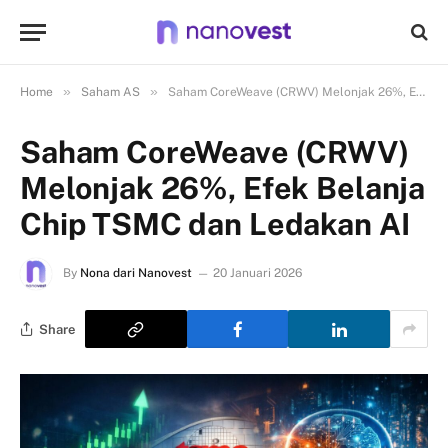
»
»
Home
Saham AS
Saham CoreWeave (CRWV) Melonjak 26%, Efek Belanja Chip TSMC dan Ledakan AI
Saham CoreWeave (CRWV)
Melonjak 26%, Efek Belanja
Chip TSMC dan Ledakan AI
By
Nona dari Nanovest
20 Januari 2026
Share