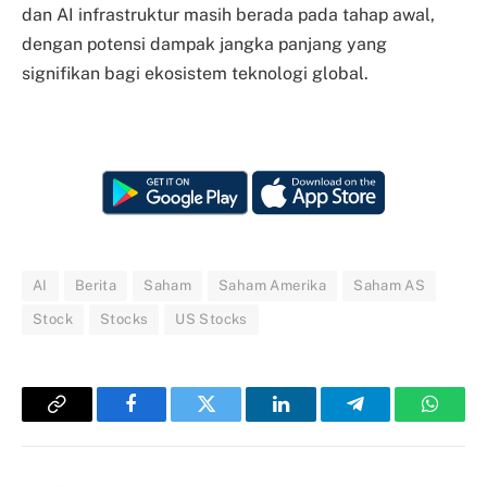
dan AI infrastruktur masih berada pada tahap awal,
dengan potensi dampak jangka panjang yang
signifikan bagi ekosistem teknologi global.
AI
Berita
Saham
Saham Amerika
Saham AS
Stock
Stocks
US Stocks
Copy
Facebook
Twitter
LinkedIn
Telegram
Whats
Link