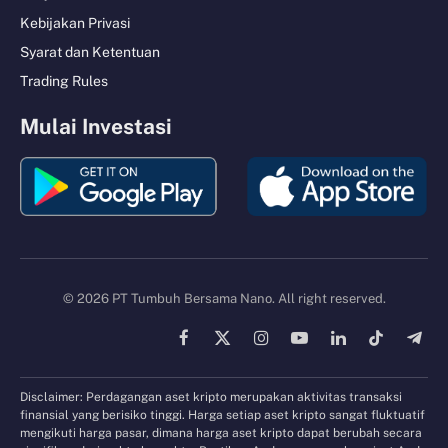
Kebijakan Privasi
Syarat dan Ketentuan
Trading Rules
Mulai Investasi
© 2026 PT Tumbuh Bersama Nano. All right reserved.
Facebook
X
Instagram
YouTube
LinkedIn
TikTok
Tele
(Twitter)
Disclaimer: Perdagangan aset kripto merupakan aktivitas transaksi
finansial yang berisiko tinggi. Harga setiap aset kripto sangat fluktuatif
mengikuti harga pasar, dimana harga aset kripto dapat berubah secara