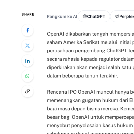
SHARE
Rangkum ke AI
ChatGPT
Perplex
OpenAI dikabarkan tengah mempersiap
saham Amerika Serikat melalui initial 
perusahaan pengembang ChatGPT ter
secara rahasia kepada regulator dala
diperkirakan akan menjadi salah satu 
dalam beberapa tahun terakhir.
Rencana IPO OpenAI muncul hanya beb
memenangkan gugatan hukum dari El
bagi masa depan bisnis mereka. Kemen
besar bagi OpenAI untuk mempercepat
menyebut penyelesaian kasus hukum 
sebelumnya dapat mengganggu prose