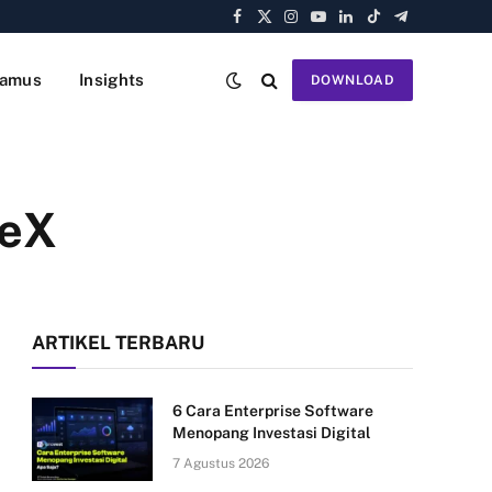
Facebook
X
Instagram
YouTube
LinkedIn
TikTok
Telegram
(Twitter)
amus
Insights
DOWNLOAD
ceX
ARTIKEL TERBARU
6 Cara Enterprise Software
Menopang Investasi Digital
7 Agustus 2026