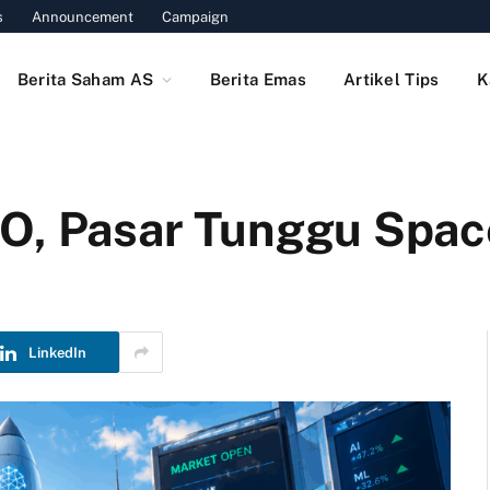
s
Announcement
Campaign
Berita Saham AS
Berita Emas
Artikel Tips
K
PO, Pasar Tunggu Spa
LinkedIn