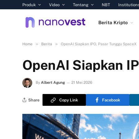
Produk
Video
Tentang
NBT
Institution
Berita Kripto
»
»
Home
Berita
OpenAI Siapkan IPO, Pasar Tunggu SpaceX
OpenAI Siapkan I
By
Albert Agung
21 Mei 2026
Share
Copy Link
Facebook