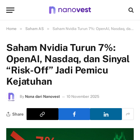
»
»
Home
Saham AS
Saham Nvidia Turun 7%: OpenAI, Nasdaq, dan Sinyal “Risk-Off” Jadi Pemicu Kejatuhan
Saham Nvidia Turun 7%:
OpenAI, Nasdaq, dan Sinyal
“Risk-Off” Jadi Pemicu
Kejatuhan
By
Nona dari Nanovest
10 November 2025
Share