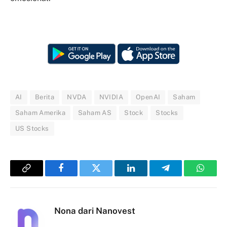
AI
Berita
NVDA
NVIDIA
OpenAI
Saham
Saham Amerika
Saham AS
Stock
Stocks
US Stocks
Copy
Facebook
Twitter
LinkedIn
Telegram
Whats
Link
Nona dari Nanovest