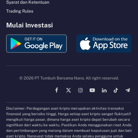
Syarat dan Ketentuan
Trading Rules
Mulai Investasi
© 2026 PT Tumbuh Bersama Nano. All right reserved.
Facebook
X
Instagram
YouTube
LinkedIn
TikTok
Tele
(Twitter)
Disclaimer: Perdagangan aset kripto merupakan aktivitas transaksi
finansial yang berisiko tinggi. Harga setiap aset kripto sangat fluktuatif
mengikuti harga pasar, dimana harga aset kripto dapat berubah secara
signifikan dari waktu ke waktu. Pastikan Anda menggunakan riset Anda
dan pertimbangan yang matang dalam membuat keputusan jual dan beli
aset kripto. Nanovest tidak memaksa Anda selaku pengguna untuk