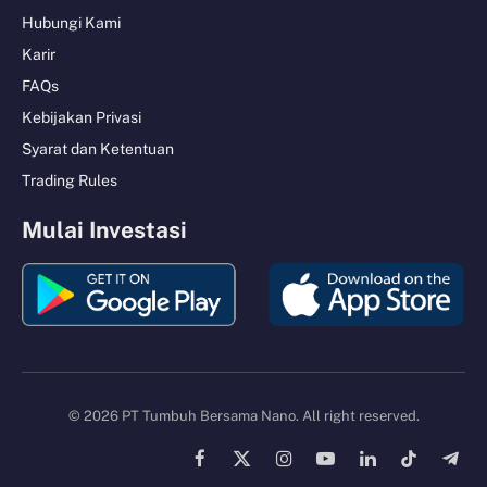
Hubungi Kami
Karir
FAQs
Kebijakan Privasi
Syarat dan Ketentuan
Trading Rules
Mulai Investasi
© 2026 PT Tumbuh Bersama Nano. All right reserved.
Facebook
X
Instagram
YouTube
LinkedIn
TikTok
Tele