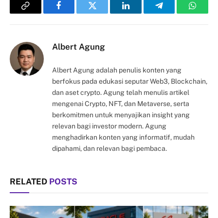
Copy
Facebook
Twitter
LinkedIn
Telegram
Whats
Link
Albert Agung
Albert Agung adalah penulis konten yang
berfokus pada edukasi seputar Web3, Blockchain,
dan aset crypto. Agung telah menulis artikel
mengenai Crypto, NFT, dan Metaverse, serta
berkomitmen untuk menyajikan insight yang
relevan bagi investor modern. Agung
menghadirkan konten yang informatif, mudah
dipahami, dan relevan bagi pembaca.
RELATED
POSTS