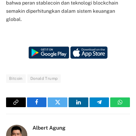
bahwa peran stablecoin dan teknologi blockchain
semakin diperhitungkan dalam sistem keuangan
global.
Bitcoin
Donald Trump
Copy
Facebook
Twitter
LinkedIn
Telegram
Whats
Link
Albert Agung