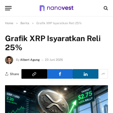
»
»
Home
Berita
Grafik XRP Isyaratkan Reli 25%
Grafik XRP Isyaratkan Reli
25%
By
Albert Agung
23 Juni 2026
Share