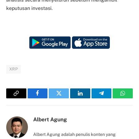
keputusan investasi.
XRP
Copy
Facebook
Twitter
LinkedIn
Telegram
Whats
Link
Albert Agung
Albert Agung adalah penulis konten yang