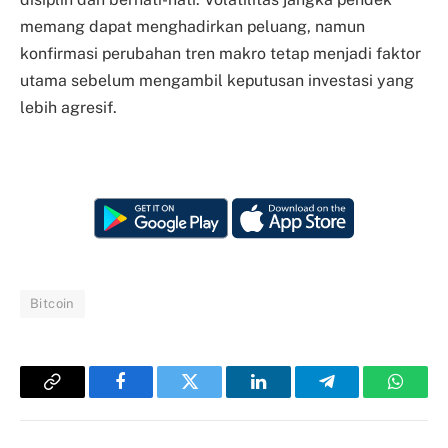
memang dapat menghadirkan peluang, namun
konfirmasi perubahan tren makro tetap menjadi faktor
utama sebelum mengambil keputusan investasi yang
lebih agresif.
Bitcoin
Copy
Facebook
Twitter
LinkedIn
Telegram
Whats
Link