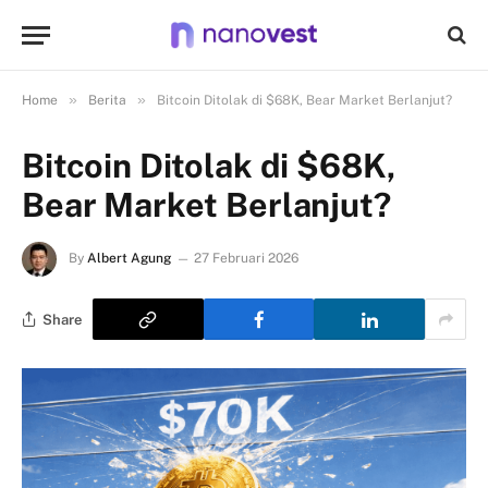
»
»
Home
Berita
Bitcoin Ditolak di $68K, Bear Market Berlanjut?
Bitcoin Ditolak di $68K,
Bear Market Berlanjut?
By
Albert Agung
27 Februari 2026
Share