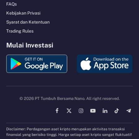
FAQs
Kebijakan Privasi
Syarat dan Ketentuan
Trading Rules
Mulai Investasi
© 2026 PT Tumbuh Bersama Nano. All right reserved.
Facebook
X
Instagram
YouTube
LinkedIn
TikTok
Tele
(Twitter)
Disclaimer: Perdagangan aset kripto merupakan aktivitas transaksi
finansial yang berisiko tinggi. Harga setiap aset kripto sangat fluktuatif