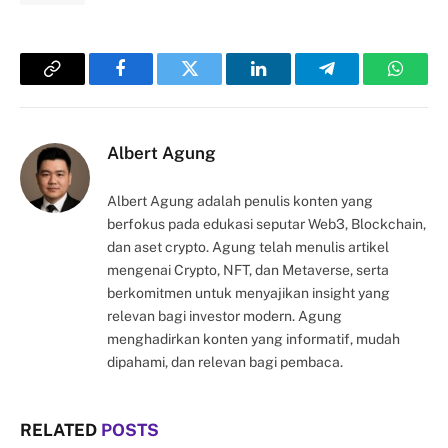
Copy
Facebook
Twitter
LinkedIn
Telegram
Whats
Link
Albert Agung
Albert Agung adalah penulis konten yang
berfokus pada edukasi seputar Web3, Blockchain,
dan aset crypto. Agung telah menulis artikel
mengenai Crypto, NFT, dan Metaverse, serta
berkomitmen untuk menyajikan insight yang
relevan bagi investor modern. Agung
menghadirkan konten yang informatif, mudah
dipahami, dan relevan bagi pembaca.
RELATED
POSTS