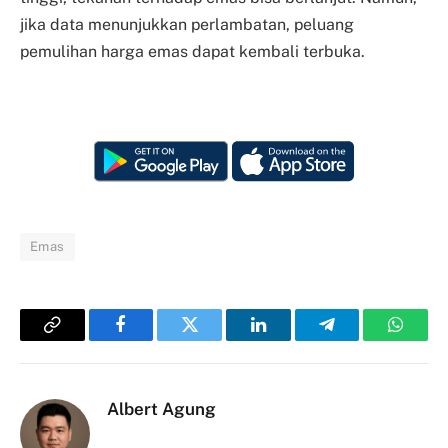
jika data menunjukkan perlambatan, peluang
pemulihan harga emas dapat kembali terbuka.
Emas
Copy
Facebook
Twitter
LinkedIn
Telegram
Whats
Link
Albert Agung