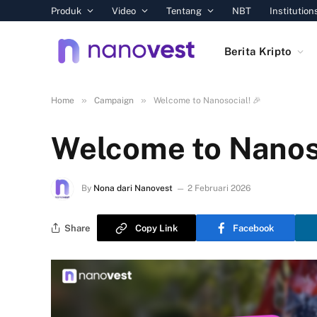
Produk
Video
Tentang
NBT
Institution
Berita Kripto
»
»
Home
Campaign
Welcome to Nanosocial! 🎉
Welcome to Nanoso
By
Nona dari Nanovest
2 Februari 2026
Share
Copy Link
Facebook