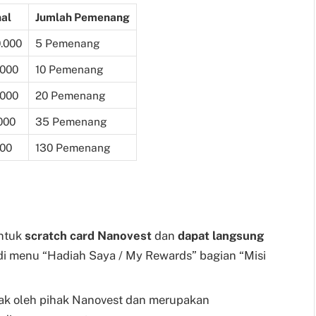
al
Jumlah Pemenang
0.000
5 Pemenang
.000
10 Pemenang
.000
20 Pemenang
000
35 Pemenang
000
130 Pemenang
entuk
scratch card Nanovest
dan
dapat langsung
di menu
“Hadiah Saya / My Rewards” bagian “Misi
cak oleh pihak Nanovest dan merupakan