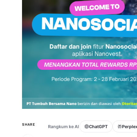
SHARE
Rangkum ke AI
ChatGPT
Perplex