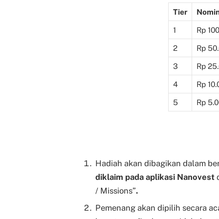
Tier
Nomin
1
Rp 10
2
Rp 50
3
Rp 25
4
Rp 10.
5
Rp 5.
Hadiah akan dibagikan dalam b
diklaim pada aplikasi Nanovest
/ Missions”
.
Pemenang akan dipilih secara a