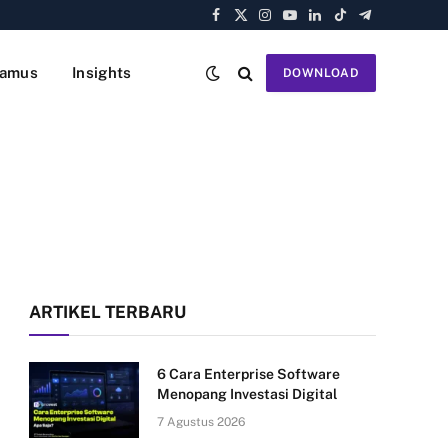
Facebook
X
Instagram
YouTube
LinkedIn
TikTok
Telegram
(Twitter)
amus
Insights
DOWNLOAD
ARTIKEL TERBARU
6 Cara Enterprise Software
Menopang Investasi Digital
7 Agustus 2026