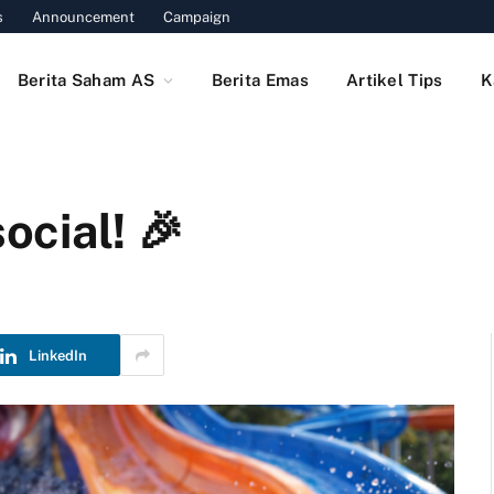
s
Announcement
Campaign
Berita Saham AS
Berita Emas
Artikel Tips
K
cial! 🎉
LinkedIn