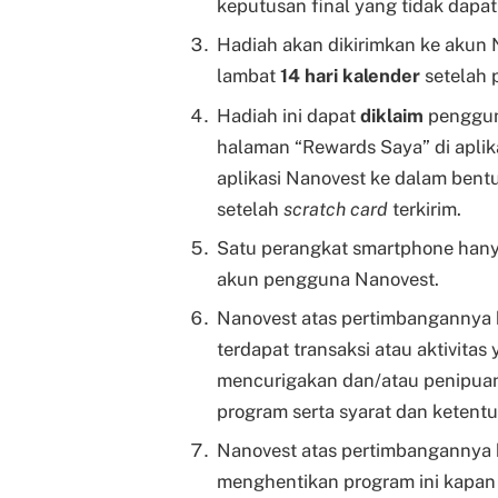
keputusan final yang tidak dapa
Hadiah akan dikirimkan ke akun
lambat
14 hari kalender
setelah p
Hadiah ini dapat
diklaim
penggun
halaman “Rewards Saya” di aplik
aplikasi Nanovest ke dalam bentu
setelah
scratch card
terkirim.
Satu perangkat smartphone hanya
akun pengguna Nanovest.
Nanovest atas pertimbangannya 
terdapat transaksi atau aktivita
mencurigakan dan/atau penipuan
program serta syarat dan ketent
Nanovest atas pertimbangannya 
menghentikan program ini kapan