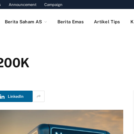
s
Announcement
Campaign
Berita Saham AS
Berita Emas
Artikel Tips
K
200K
LinkedIn