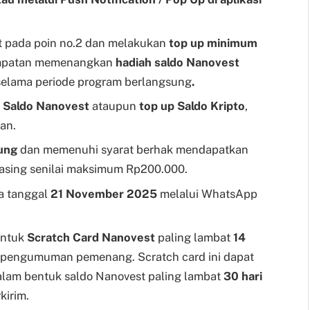
 pada poin no.2 dan melakukan
top up minimum
mpatan memenangkan
hadiah saldo Nanovest
 selama periode program berlangsung
.
p Saldo Nanovest
ataupun
top up Saldo Kripto
,
an.
ung
dan memenuhi syarat berhak mendapatkan
asing senilai maksimum Rp200.000.
 tanggal
21 November 2025
melalui WhatsApp
entuk
Scratch Card Nanovest
paling lambat
14
 pengumuman pemenang. Scratch card ini dapat
dalam bentuk saldo Nanovest paling lambat
30 hari
kirim.