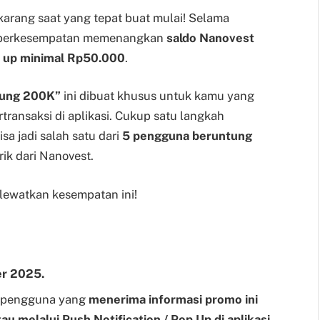
arang saat yang tepat buat mulai! Selama
 berkesempatan memenangkan
saldo Nanovest
 up minimal Rp50.000
.
tung 200K”
ini dibuat khusus untuk kamu yang
rtransaksi di aplikasi. Cukup satu langkah
a jadi salah satu dari
5 pengguna beruntung
k dari Nanovest.
 lewatkan kesempatan ini!
er 2025.
k pengguna yang
menerima informasi promo ini
u melalui Push Notification / Pop Up di aplikasi