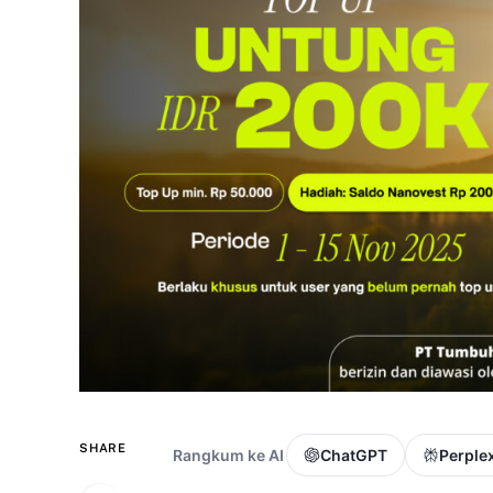
SHARE
Rangkum ke AI
ChatGPT
Perplex