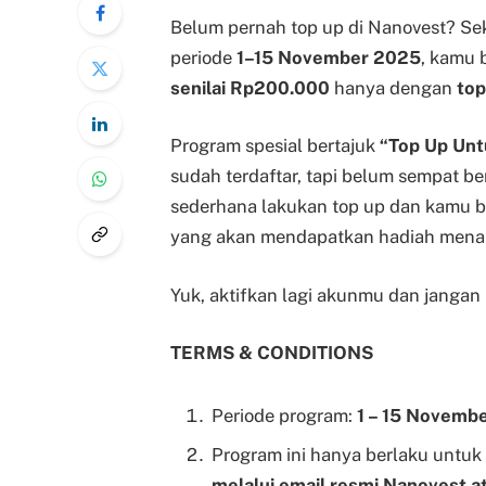
Belum pernah top up di Nanovest? Sek
periode
1–15 November 2025
, kamu
senilai Rp200.000
hanya dengan
top
Program spesial bertajuk
“Top Up Un
sudah terdaftar, tapi belum sempat be
sederhana lakukan top up dan kamu bis
yang akan mendapatkan hadiah menari
Yuk, aktifkan lagi akunmu dan jangan
TERMS & CONDITIONS
Periode program:
1 – 15 Novemb
Program ini hanya berlaku untu
melalui email resmi Nanovest ata