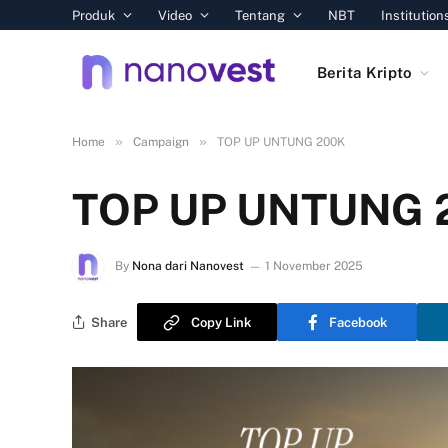
Produk
Video
Tentang
NBT
Institution
Berita Kripto
»
»
Home
Campaign
TOP UP UNTUNG 200K
TOP UP UNTUNG 
By
Nona dari Nanovest
1 November 2025
Share
Copy Link
Facebook