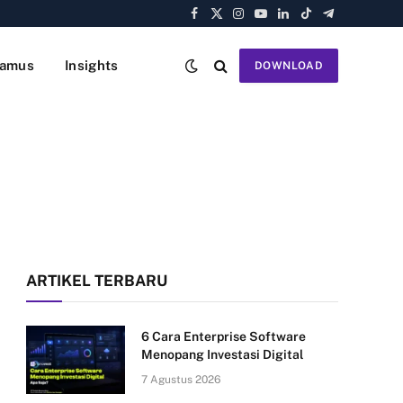
Facebook
X
Instagram
YouTube
LinkedIn
TikTok
Telegram
(Twitter)
amus
Insights
DOWNLOAD
ARTIKEL TERBARU
6 Cara Enterprise Software
Menopang Investasi Digital
7 Agustus 2026