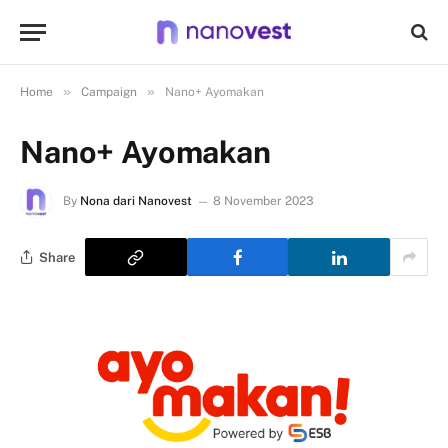
»
»
Home
Campaign
Nano+ Ayomakan
Nano+ Ayomakan
By
Nona dari Nanovest
8 November 2023
Share