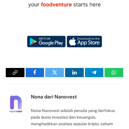
Copy
Facebook
Twitter
LinkedIn
Telegram
Whats
Link
Nona dari Nanovest
Nona Nanovest adalah penulis yang berfokus
pada dunia investasi dan keuangan,
menghadirkan analisis seputar kripto, saham