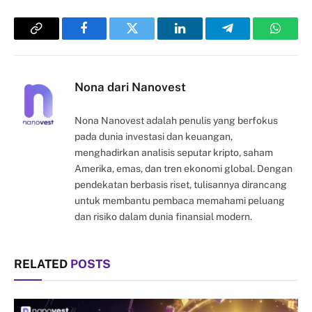
Copy
Facebook
Twitter
LinkedIn
Telegram
Whats
Link
Nona dari Nanovest
Nona Nanovest adalah penulis yang berfokus
pada dunia investasi dan keuangan,
menghadirkan analisis seputar kripto, saham
Amerika, emas, dan tren ekonomi global. Dengan
pendekatan berbasis riset, tulisannya dirancang
untuk membantu pembaca memahami peluang
dan risiko dalam dunia finansial modern.
RELATED
POSTS