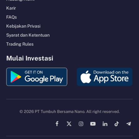
Karir
FAQs
Kebijakan Privasi
Syarat dan Ketentuan
Trading Rules
Mulai Investasi
© 2026 PT Tumbuh Bersama Nano. All right reserved.
Facebook
X
Instagram
YouTube
LinkedIn
TikTok
Tele
(Twitter)