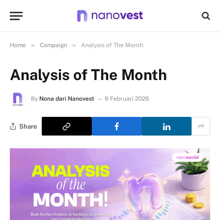
»
»
Home
Campaign
Analysis of The Month
Analysis of The Month
By
Nona dari Nanovest
9 Februari 2026
Share