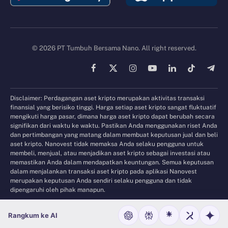
© 2026 PT Tumbuh Bersama Nano. All right reserved.
Facebook
X
Instagram
YouTube
LinkedIn
TikTok
Tele
(Twitter)
Disclaimer: Perdagangan aset kripto merupakan aktivitas transaksi
finansial yang berisiko tinggi. Harga setiap aset kripto sangat fluktuatif
mengikuti harga pasar, dimana harga aset kripto dapat berubah secara
signifikan dari waktu ke waktu. Pastikan Anda menggunakan riset Anda
dan pertimbangan yang matang dalam membuat keputusan jual dan beli
aset kripto. Nanovest tidak memaksa Anda selaku pengguna untuk
membeli, menjual, atau menjadikan aset kripto sebagai investasi atau
memastikan Anda dalam mendapatkan keuntungan. Semua keputusan
dalam menjalankan transaksi aset kripto pada aplikasi Nanovest
merupakan keputusan Anda sendiri selaku pengguna dan tidak
dipengaruhi oleh pihak manapun.
Rangkum ke AI