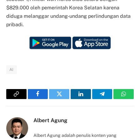
$829.000 oleh pemerintah Korea Selatan karena
diduga melanggar undang-undang perlindungan data
pribadi.
AI
Copy
Facebook
Twitter
LinkedIn
Telegram
Whats
Link
Albert Agung
Albert Agung adalah penulis konten yang