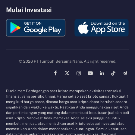
Mulai Investasi
© 2026 PT Tumbuh Bersama Nano. All right reserved.
Facebook
X
Instagram
YouTube
LinkedIn
TikTok
Tele
(Twitter)
Disclaimer: Perdagangan aset kripto merupakan aktivitas transaksi
finansial yang berisiko tinggi. Harga setiap aset kripto sangat fluktuatif
mengikuti harga pasar, dimana harga aset kripto dapat berubah secara
signifikan dari waktu ke waktu. Pastikan Anda menggunakan riset Anda
dan pertimbangan yang matang dalam membuat keputusan jual dan beli
aset kripto. Nanovest tidak memaksa Anda selaku pengguna untuk
membeli, menjual, atau menjadikan aset kripto sebagai investasi atau
memastikan Anda dalam mendapatkan keuntungan. Semua keputusan
dalam menjalankan transaksi aset kripto pada aplikasi Nanovest