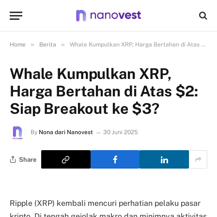
»
»
Home
Berita
Whale Kumpulkan XRP, Harga Bertahan di Atas $2: Siap Breakout ke $3?
Whale Kumpulkan XRP,
Harga Bertahan di Atas $2:
Siap Breakout ke $3?
By
Nona dari Nanovest
30 Juni 2025
Share
Ripple (XRP) kembali mencuri perhatian pelaku pasar
kripto. Di tengah gejolak makro dan minimnya aktivitas