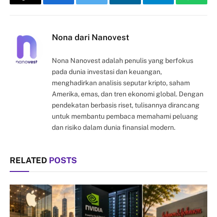
Copy
Facebook
Twitter
LinkedIn
Telegram
Whats
Link
Nona dari Nanovest
Nona Nanovest adalah penulis yang berfokus
pada dunia investasi dan keuangan,
menghadirkan analisis seputar kripto, saham
Amerika, emas, dan tren ekonomi global. Dengan
pendekatan berbasis riset, tulisannya dirancang
untuk membantu pembaca memahami peluang
dan risiko dalam dunia finansial modern.
RELATED
POSTS