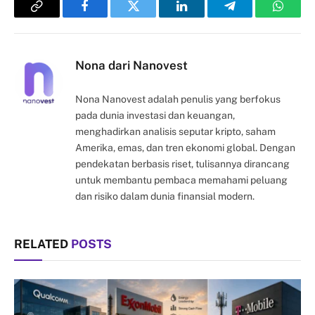
Copy
Facebook
Twitter
LinkedIn
Telegram
Whats
Link
Nona dari Nanovest
Nona Nanovest adalah penulis yang berfokus
pada dunia investasi dan keuangan,
menghadirkan analisis seputar kripto, saham
Amerika, emas, dan tren ekonomi global. Dengan
pendekatan berbasis riset, tulisannya dirancang
untuk membantu pembaca memahami peluang
dan risiko dalam dunia finansial modern.
RELATED
POSTS