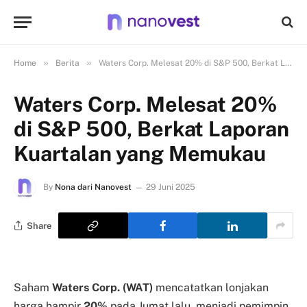
»
»
Home
Berita
Waters Corp. Melesat 20% di S&P 500, Berkat Laporan Kuartalan yang Memukau
Waters Corp. Melesat 20%
di S&P 500, Berkat Laporan
Kuartalan yang Memukau
By
Nona dari Nanovest
29 Juni 2025
Share
Saham
Waters Corp. (WAT)
mencatatkan lonjakan
harga hampir
20%
pada Jumat lalu, menjadi pemimpin