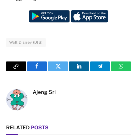
Walt Disney (DIS)
Copy
Facebook
Twitter
LinkedIn
Telegram
Whats
Link
Ajeng Sri
RELATED
POSTS