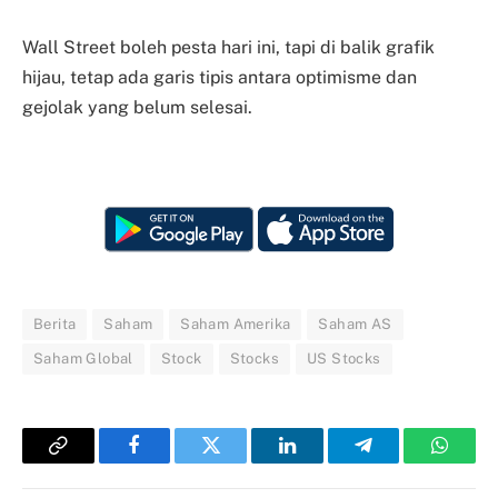
Wall Street boleh pesta hari ini, tapi di balik grafik
hijau, tetap ada garis tipis antara optimisme dan
gejolak yang belum selesai.
Berita
Saham
Saham Amerika
Saham AS
Saham Global
Stock
Stocks
US Stocks
Copy
Facebook
Twitter
LinkedIn
Telegram
Whats
Link