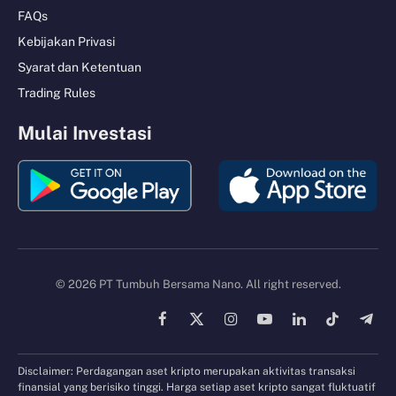
FAQs
Kebijakan Privasi
Syarat dan Ketentuan
Trading Rules
Mulai Investasi
© 2026 PT Tumbuh Bersama Nano. All right reserved.
Facebook
X
Instagram
YouTube
LinkedIn
TikTok
Tele
(Twitter)
Disclaimer: Perdagangan aset kripto merupakan aktivitas transaksi
finansial yang berisiko tinggi. Harga setiap aset kripto sangat fluktuatif