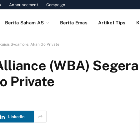
s
Announcement
Campaign
Berita Saham AS
Berita Emas
Artikel Tips
K
kuisis Sycamore, Akan Go Private
lliance (WBA) Segera 
 Private
LinkedIn