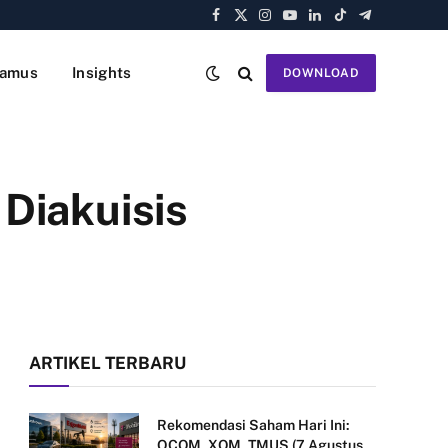
Facebook
X
Instagram
YouTube
LinkedIn
TikTok
Telegram
(Twitter)
amus
Insights
DOWNLOAD
Diakuisis
ARTIKEL TERBARU
Rekomendasi Saham Hari Ini:
QCOM, XOM, TMUS (7 Agustus