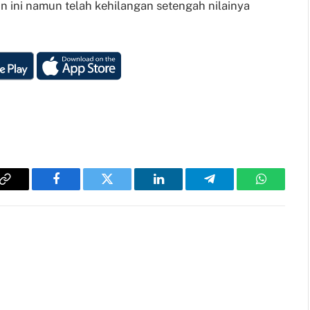
 ini namun telah kehilangan setengah nilainya
Copy
Facebook
Twitter
LinkedIn
Telegram
WhatsAp
Link