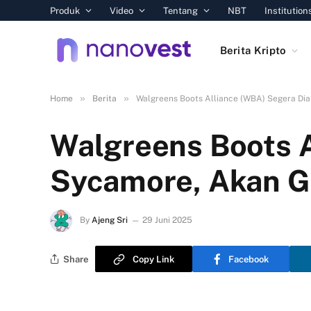
Produk
Video
Tentang
NBT
Institution
Berita Kripto
»
»
Home
Berita
Walgreens Boots Alliance (WBA) Segera Dia
Walgreens Boots A
Sycamore, Akan Go
By
Ajeng Sri
29 Juni 2025
Share
Copy Link
Facebook