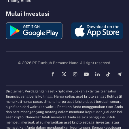
Trading Rules
Mulai Investasi
© 2026 PT Tumbuh Bersama Nano. All right reserved.
Facebook
X
Instagram
YouTube
LinkedIn
TikTok
Tele
(Twitter)
Disclaimer: Perdagangan aset kripto merupakan aktivitas transaksi
finansial yang berisiko tinggi. Harga setiap aset kripto sangat fluktuatif
mengikuti harga pasar, dimana harga aset kripto dapat berubah secara
signifikan dari waktu ke waktu. Pastikan Anda menggunakan riset Anda
dan pertimbangan yang matang dalam membuat keputusan jual dan beli
aset kripto. Nanovest tidak memaksa Anda selaku pengguna untuk
membeli, menjual, atau menjadikan aset kripto sebagai investasi atau
memastikan Anda dalam mendapatkan keuntungan. Semua keputusan