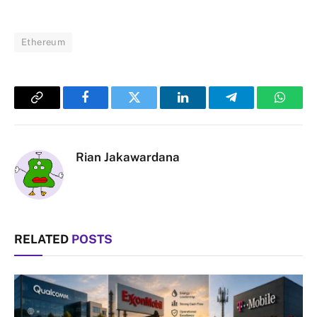
Ethereum
Copy
Facebook
Twitter
LinkedIn
Telegram
Whats
Link
Rian Jakawardana
RELATED
POSTS