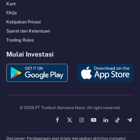
Karir
FAQs
Kebijakan Privasi
Syarat dan Ketentuan
Trading Rules
Mulai Investasi
© 2026 PT Tumbuh Bersama Nano. All right reserved.
Facebook
X
Instagram
YouTube
LinkedIn
TikTok
Tele
(Twitter)
Disclaimer: Perdagangan aset kripto merupakan aktivitas transaksi