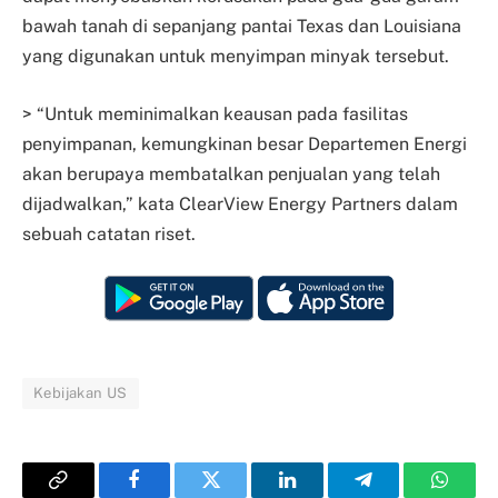
bawah tanah di sepanjang pantai Texas dan Louisiana
yang digunakan untuk menyimpan minyak tersebut.
> “Untuk meminimalkan keausan pada fasilitas
penyimpanan, kemungkinan besar Departemen Energi
akan berupaya membatalkan penjualan yang telah
dijadwalkan,” kata ClearView Energy Partners dalam
sebuah catatan riset.
Kebijakan US
Copy
Facebook
Twitter
LinkedIn
Telegram
Whats