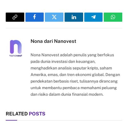
Copy
Facebook
Twitter
LinkedIn
Telegram
Whats
Link
Nona dari Nanovest
Nona Nanovest adalah penulis yang berfokus
pada dunia investasi dan keuangan,
menghadirkan analisis seputar kripto, saham
Amerika, emas, dan tren ekonomi global. Dengan
pendekatan berbasis riset, tulisannya dirancang
untuk membantu pembaca memahami peluang
dan risiko dalam dunia finansial modern.
RELATED
POSTS