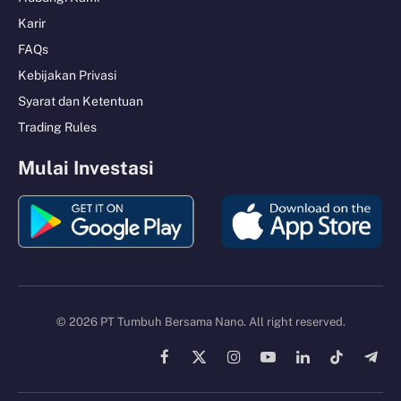
Karir
FAQs
Kebijakan Privasi
Syarat dan Ketentuan
Trading Rules
Mulai Investasi
© 2026 PT Tumbuh Bersama Nano. All right reserved.
Facebook
X
Instagram
YouTube
LinkedIn
TikTok
Tele
(Twitter)