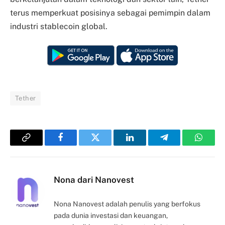
terus memperkuat posisinya sebagai pemimpin dalam
industri stablecoin global.
Tether
Copy
Facebook
Twitter
LinkedIn
Telegram
Whats
Link
Nona dari Nanovest
Nona Nanovest adalah penulis yang berfokus
pada dunia investasi dan keuangan,