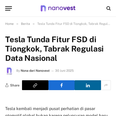
»
»
Home
Berita
Tesla Tunda Fitur FSD di Tiongkok, Tabrak Regulasi Data Nasional
Tesla Tunda Fitur FSD di
Tiongkok, Tabrak Regulasi
Data Nasional
By
Nona dari Nanovest
30 Juni 2025
Share
Tesla kembali menjadi pusat perhatian di pasar
otomotif global bukan karena peluncuran model baru