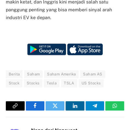
makin ketat, dan Inggris kini menjadi salah satu
panggung penting yang bisa memberi sinyal arah
industri EV ke depan.
Berita
Saham
Saham Amerika
Saham AS
Stock
Stocks
Tesla
TSLA
US Stocks
Copy
Facebook
Twitter
LinkedIn
Telegram
Whats
Link