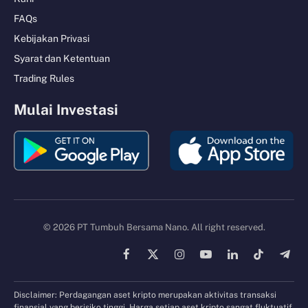
FAQs
Kebijakan Privasi
Syarat dan Ketentuan
Trading Rules
Mulai Investasi
© 2026 PT Tumbuh Bersama Nano. All right reserved.
Facebook
X
Instagram
YouTube
LinkedIn
TikTok
Tele
(Twitter)
Disclaimer: Perdagangan aset kripto merupakan aktivitas transaksi
finansial yang berisiko tinggi. Harga setiap aset kripto sangat fluktuatif