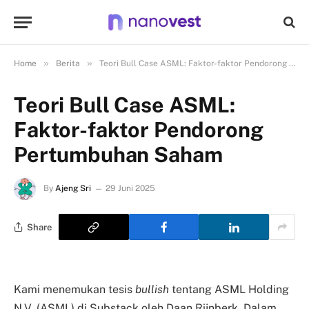
»
»
Home
Berita
Teori Bull Case ASML: Faktor-faktor Pendorong Pertumbuhan Saham
Teori Bull Case ASML:
Faktor-faktor Pendorong
Pertumbuhan Saham
By
Ajeng Sri
29 Juni 2025
Share
Kami menemukan tesis
bullish
tentang ASML Holding
N.V. (ASML) di Substack oleh Daan Rijnberk. Dalam