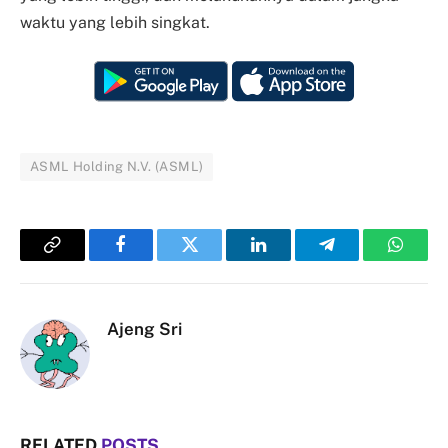
waktu yang lebih singkat.
ASML Holding N.V. (ASML)
Copy
Facebook
Twitter
LinkedIn
Telegram
Whats
Link
Ajeng Sri
RELATED
POSTS