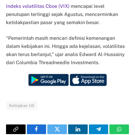
Indeks volatilitas Cboe (VIX)
mencapai level
penutupan tertinggi sejak Agustus, mencerminkan
ketidakpastian pasar yang semakin besar.
“Pemerintah masih mencari definisi kemenangan
dalam kebijakan ini. Hingga ada kejelasan, volatilitas
akan terus berlanjut,” ujar analis Edward Al-Hussainy
dari Columbia Threadneedle Investments.
Kebijakan US
Copy
Facebook
Twitter
LinkedIn
Telegram
Whats