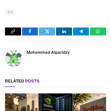
SUI
Copy
Facebook
Twitter
LinkedIn
Telegram
Whats
Link
Mohammad Alparidzy
RELATED
POSTS