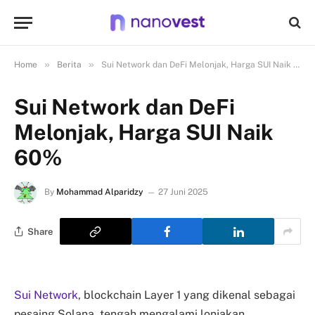
»
»
Home
Berita
Sui Network dan DeFi Melonjak, Harga SUI Naik 60%
Sui Network dan DeFi
Melonjak, Harga SUI Naik
60%
By
Mohammad Alparidzy
27 Juni 2025
Share
Sui Network
, blockchain Layer 1 yang dikenal sebagai
pesaing Solana, tengah mengalami lonjakan