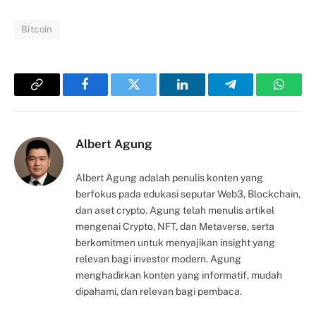
Bitcoin
Copy
Facebook
Twitter
LinkedIn
Telegram
Whats
Link
Albert Agung
Albert Agung adalah penulis konten yang
berfokus pada edukasi seputar Web3, Blockchain,
dan aset crypto. Agung telah menulis artikel
mengenai Crypto, NFT, dan Metaverse, serta
berkomitmen untuk menyajikan insight yang
relevan bagi investor modern. Agung
menghadirkan konten yang informatif, mudah
dipahami, dan relevan bagi pembaca.