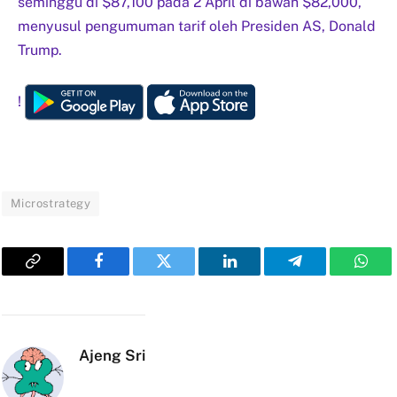
seminggu di $87,100 pada 2 April di bawah $82,000,
menyusul pengumuman tarif oleh Presiden AS, Donald
Trump.
!
Microstrategy
Copy
Facebook
Twitter
LinkedIn
Telegram
What
Link
Ajeng Sri