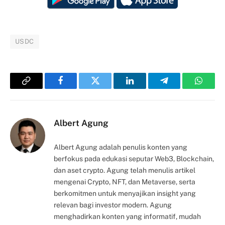
USDC
Copy
Facebook
Twitter
LinkedIn
Telegram
Whats
Link
Albert Agung
Albert Agung adalah penulis konten yang
berfokus pada edukasi seputar Web3, Blockchain,
dan aset crypto. Agung telah menulis artikel
mengenai Crypto, NFT, dan Metaverse, serta
berkomitmen untuk menyajikan insight yang
relevan bagi investor modern. Agung
menghadirkan konten yang informatif, mudah