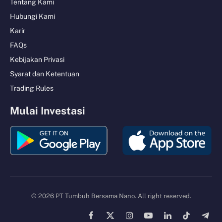
Tentang Kami
Hubungi Kami
Karir
FAQs
Kebijakan Privasi
Syarat dan Ketentuan
Trading Rules
Mulai Investasi
© 2026 PT Tumbuh Bersama Nano. All right reserved.
Facebook
X
Instagram
YouTube
LinkedIn
TikTok
Tele