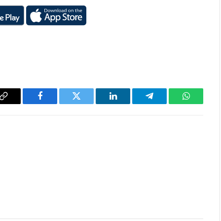
Copy
Facebook
Twitter
LinkedIn
Telegram
WhatsAp
Link