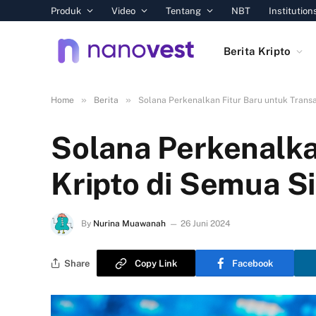
Produk
Video
Tentang
NBT
Institution
Berita Kripto
»
»
Home
Berita
Solana Perkenalkan Fitur Baru untuk Transa
Solana Perkenalka
Kripto di Semua S
By
Nurina Muawanah
26 Juni 2024
Share
Copy Link
Facebook