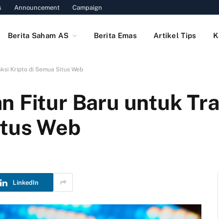
s
Announcement
Campaign
Berita Saham AS
Berita Emas
Artikel Tips
K
ksi Kripto di Semua Situs Web
n Fitur Baru untuk Tr
itus Web
LinkedIn