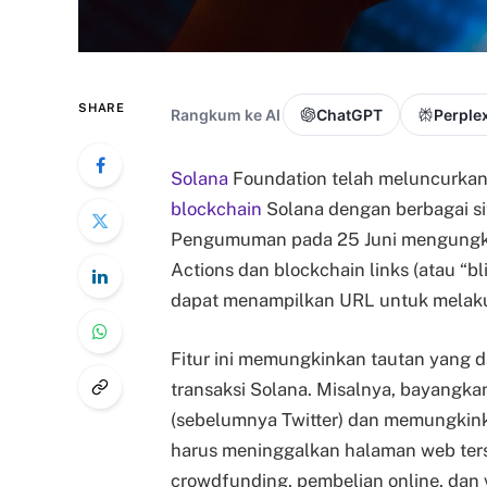
SHARE
Rangkum ke AI
ChatGPT
Perplex
Solana
Foundation telah meluncurkan
blockchain
Solana dengan berbagai si
Pengumuman pada 25 Juni mengungkap
Actions dan blockchain links (atau “
dapat menampilkan URL untuk melaku
Fitur ini memungkinkan tautan yang 
transaksi Solana. Misalnya, bayangkan
(sebelumnya Twitter) dan memungkink
harus meninggalkan halaman web terse
crowdfunding, pembelian online, dan 