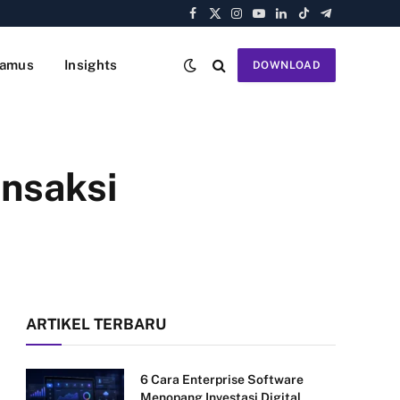
Facebook
X
Instagram
YouTube
LinkedIn
TikTok
Telegram
(Twitter)
amus
Insights
DOWNLOAD
ansaksi
ARTIKEL TERBARU
6 Cara Enterprise Software
Menopang Investasi Digital