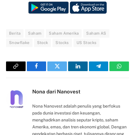
Berita
Saham
Saham Amerika
Saham AS
Snowflake
Stock
Stocks
US Stocks
Copy
Facebook
Twitter
LinkedIn
Telegram
Whats
Link
Nona dari Nanovest
Nona Nanovest adalah penulis yang berfokus
pada dunia investasi dan keuangan,
menghadirkan analisis seputar kripto, saham
Amerika, emas, dan tren ekonomi global. Dengan
pendekatan berbasis riset, tulisannya dirancang