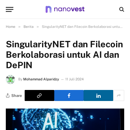
»
»
Home
Berita
SingularityNET dan Filecoin Berkolaborasi untuk AI dan DePIN
SingularityNET dan Filecoin
Berkolaborasi untuk AI dan
DePIN
By
Mohammad Alparidzy
11 Juli 2024
Share