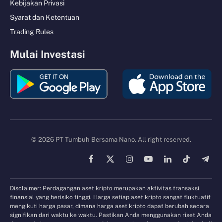
Kebijakan Privasi
Syarat dan Ketentuan
Trading Rules
Mulai Investasi
© 2026 PT Tumbuh Bersama Nano. All right reserved.
Facebook
X
Instagram
YouTube
LinkedIn
TikTok
Tele
(Twitter)
Disclaimer: Perdagangan aset kripto merupakan aktivitas transaksi
finansial yang berisiko tinggi. Harga setiap aset kripto sangat fluktuatif
mengikuti harga pasar, dimana harga aset kripto dapat berubah secara
signifikan dari waktu ke waktu. Pastikan Anda menggunakan riset Anda