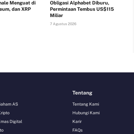
ale Menguat di
Obligasi Alphabet Diburu,
reum, dan XRP
Permintaan Tembus US$115
Miliar
7 Agustus 2026
Tentang
 Saham AS
Tentang Kami
Kripto
Hubungi Kami
Emas Digital
Karir
to
FAQs