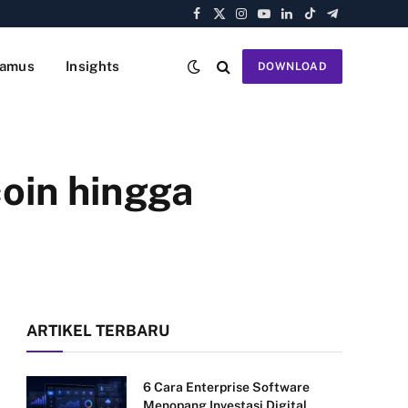
Facebook
X
Instagram
YouTube
LinkedIn
TikTok
Telegram
(Twitter)
amus
Insights
DOWNLOAD
coin hingga
ARTIKEL TERBARU
6 Cara Enterprise Software
Menopang Investasi Digital