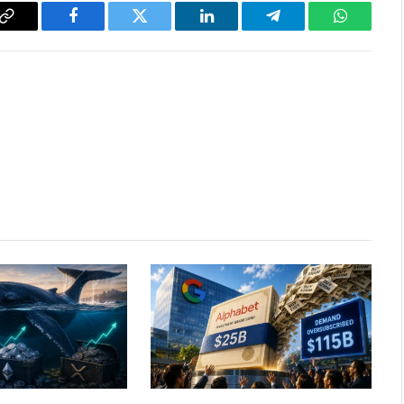
Copy
Facebook
Twitter
LinkedIn
Telegram
WhatsAp
Link