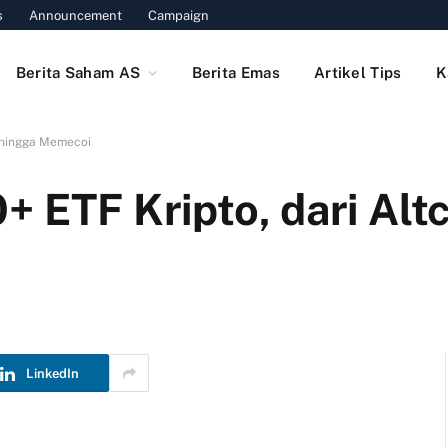
s
Announcement
Campaign
Berita Saham AS
Berita Emas
Artikel Tips
K
n hingga Memecoi
+ ETF Kripto, dari Alt
LinkedIn