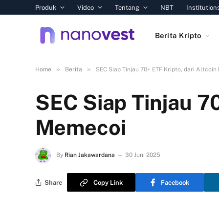
Produk
Video
Tentang
NBT
Institution
Berita Kripto
»
»
Home
Berita
SEC Siap Tinjau 70+ ETF Kripto, dari Altcoi
SEC Siap Tinjau 70
Memecoi
By
Rian Jakawardana
30 Juni 2025
Share
Copy Link
Facebook