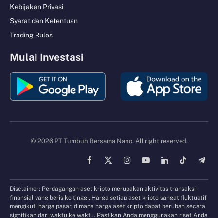
Kebijakan Privasi
Syarat dan Ketentuan
Trading Rules
Mulai Investasi
© 2026 PT Tumbuh Bersama Nano. All right reserved.
Facebook
X
Instagram
YouTube
LinkedIn
TikTok
Tele
(Twitter)
Disclaimer: Perdagangan aset kripto merupakan aktivitas transaksi
finansial yang berisiko tinggi. Harga setiap aset kripto sangat fluktuatif
mengikuti harga pasar, dimana harga aset kripto dapat berubah secara
signifikan dari waktu ke waktu. Pastikan Anda menggunakan riset Anda