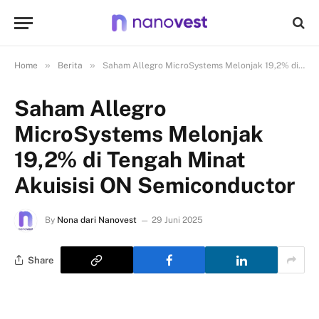
»
»
Home
Berita
Saham Allegro MicroSystems Melonjak 19,2% di Tengah Minat Akuisisi ON Semiconductor
Saham Allegro
MicroSystems Melonjak
19,2% di Tengah Minat
Akuisisi ON Semiconductor
By
Nona dari Nanovest
29 Juni 2025
Share