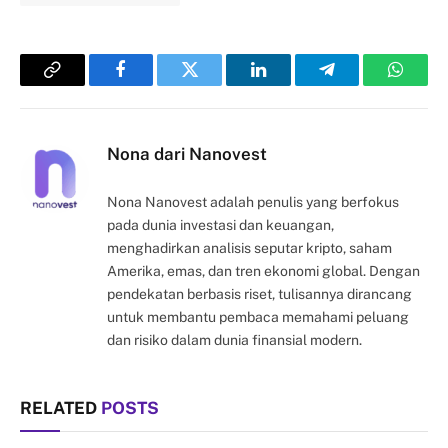
Copy
Facebook
Twitter
LinkedIn
Telegram
Whats
Link
Nona dari Nanovest
Nona Nanovest adalah penulis yang berfokus
pada dunia investasi dan keuangan,
menghadirkan analisis seputar kripto, saham
Amerika, emas, dan tren ekonomi global. Dengan
pendekatan berbasis riset, tulisannya dirancang
untuk membantu pembaca memahami peluang
dan risiko dalam dunia finansial modern.
RELATED
POSTS