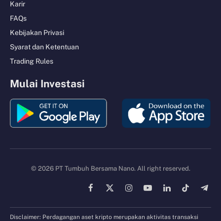
Karir
FAQs
Kebijakan Privasi
Syarat dan Ketentuan
Trading Rules
Mulai Investasi
© 2026 PT Tumbuh Bersama Nano. All right reserved.
Facebook
X
Instagram
YouTube
LinkedIn
TikTok
Tele
(Twitter)
Disclaimer: Perdagangan aset kripto merupakan aktivitas transaksi