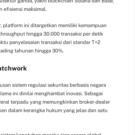
rsitektur ganda, yakni blockchain Solana dan Base,
 efisiensi maksimal.
r, platform ini ditargetkan memiliki kemampuan
throughput hingga 30.000 transaksi per detik
u penyelesaian transaksi dari standar T+2
rading tahunan hingga 30%.
atchwork
an sistem regulasi sekuritas berbasis negara
lama ini dinilai menghambat inovasi. Sebagai
deral terpadu yang memungkinkan broker-dealer
oken dalam kerangka hukum yang jelas dan satu
sistem kepatuhan mereka siap secara global,