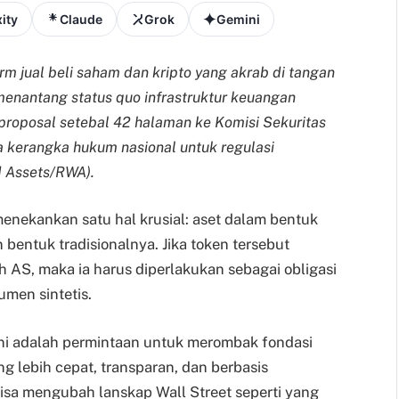
ity
Claude
Grok
Gemini
m jual beli saham dan kripto yang akrab di tangan
i menantang status quo infrastruktur keuangan
roposal setebal 42 halaman ke Komisi Sekuritas
a kerangka hukum nasional untuk regulasi
d Assets/RWA).
enekankan satu hal krusial: aset dalam bentuk
 bentuk tradisionalnya. Jika token tersebut
h AS, maka ia harus diperlakukan sebagai obligasi
rumen sintetis.
 Ini adalah permintaan untuk merombak fondasi
g lebih cepat, transparan, dan berbasis
 bisa mengubah lanskap Wall Street seperti yang