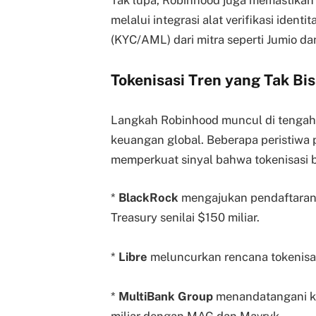
melalui integrasi alat verifikasi iden
(KYC/AML) dari mitra seperti Jumio da
Tokenisasi Tren yang Tak Bi
Langkah Robinhood muncul di tengah 
keuangan global. Beberapa peristiwa 
memperkuat sinyal bahwa tokenisasi b
*
BlackRock
mengajukan pendaftaran 
Treasury senilai $150 miliar.
*
Libre
meluncurkan rencana tokenisas
*
MultiBank Group
menandatangani kes
miliar dengan MAG dan Mavryk.