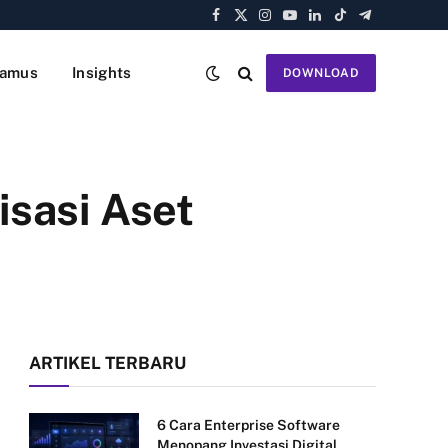
Facebook
X
Instagram
YouTube
LinkedIn
TikTok
Telegram
(Twitter)
amus
Insights
DOWNLOAD
sasi Aset
ARTIKEL TERBARU
6 Cara Enterprise Software
Menopang Investasi Digital