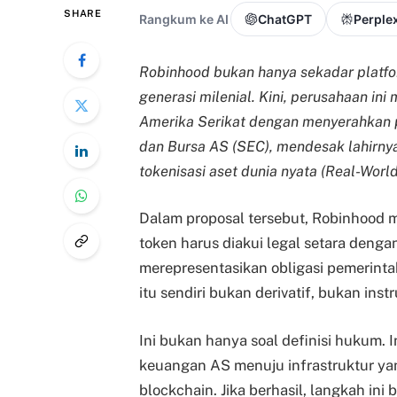
SHARE
Rangkum ke AI
ChatGPT
Perplex
Robinhood bukan hanya sekadar platfor
generasi milenial. Kini, perusahaan in
Amerika Serikat dengan menyerahkan p
dan Bursa AS (SEC), mendesak lahirny
tokenisasi aset dunia nyata (Real-Worl
Dalam proposal tersebut, Robinhood m
token harus diakui legal setara dengan
merepresentasikan obligasi pemerinta
itu sendiri bukan derivatif, bukan inst
Ini bukan hanya soal definisi hukum.
keuangan AS menuju infrastruktur yan
blockchain. Jika berhasil, langkah ini