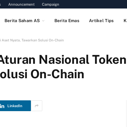
s
Announcement
Campaign
Berita Saham AS
Berita Emas
Artikel Tips
K
i Aset Nyata, Tawarkan Solusi On-Chain
turan Nasional Tokeni
olusi On-Chain
LinkedIn