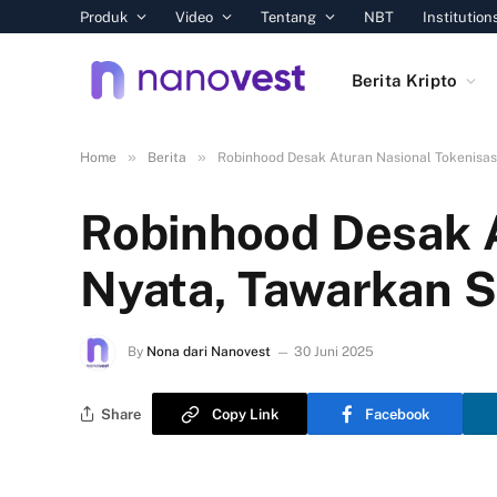
Produk
Video
Tentang
NBT
Institution
Berita Kripto
»
»
Home
Berita
Robinhood Desak Aturan Nasional Tokenisas
Robinhood Desak A
Nyata, Tawarkan S
By
Nona dari Nanovest
30 Juni 2025
Share
Copy Link
Facebook