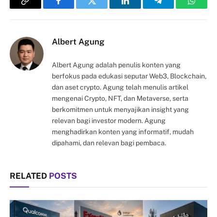
Copy
Facebook
Twitter
LinkedIn
Telegram
Whats
Link
Albert Agung
Albert Agung adalah penulis konten yang
berfokus pada edukasi seputar Web3, Blockchain,
dan aset crypto. Agung telah menulis artikel
mengenai Crypto, NFT, dan Metaverse, serta
berkomitmen untuk menyajikan insight yang
relevan bagi investor modern. Agung
menghadirkan konten yang informatif, mudah
dipahami, dan relevan bagi pembaca.
RELATED
POSTS