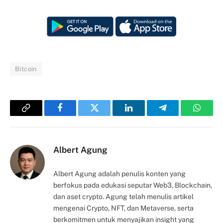
Bitcoin
Copy
Facebook
Twitter
LinkedIn
Telegram
Whats
Link
Albert Agung
Albert Agung adalah penulis konten yang
berfokus pada edukasi seputar Web3, Blockchain,
dan aset crypto. Agung telah menulis artikel
mengenai Crypto, NFT, dan Metaverse, serta
berkomitmen untuk menyajikan insight yang