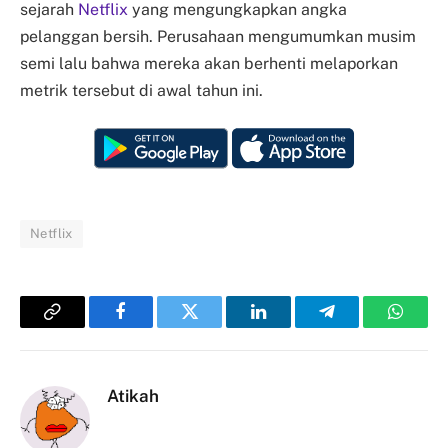
sejarah
Netflix
yang mengungkapkan angka
pelanggan bersih. Perusahaan mengumumkan musim
semi lalu bahwa mereka akan berhenti melaporkan
metrik tersebut di awal tahun ini.
Netflix
Copy
Facebook
Twitter
LinkedIn
Telegram
Whats
Link
Atikah