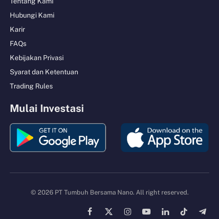
Tentang Kami
Hubungi Kami
Karir
FAQs
Kebijakan Privasi
Syarat dan Ketentuan
Trading Rules
Mulai Investasi
© 2026 PT Tumbuh Bersama Nano. All right reserved.
Facebook
X
Instagram
YouTube
LinkedIn
TikTok
Tele