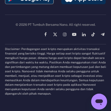
© 2026 PT Tumbuh Bersama Nano. All right reserved.
Facebook
X
Instagram
YouTube
LinkedIn
TikTok
Tele
(Twitter)
Disclaimer: Perdagangan aset kripto merupakan aktivitas transaksi
finansial yang berisiko tinggi. Harga setiap aset kripto sangat fluktuatif
mengikuti harga pasar, dimana harga aset kripto dapat berubah secara
signifikan dari waktu ke waktu. Pastikan Anda menggunakan riset Anda
dan pertimbangan yang matang dalam membuat keputusan jual dan beli
aset kripto. Nanovest tidak memaksa Anda selaku pengguna untuk
membeli, menjual, atau menjadikan aset kripto sebagai investasi atau
memastikan Anda dalam mendapatkan keuntungan. Semua keputusan
dalam menjalankan transaksi aset kripto pada aplikasi Nanovest
merupakan keputusan Anda sendiri selaku pengguna dan tidak
dipengaruhi oleh pihak manapun.