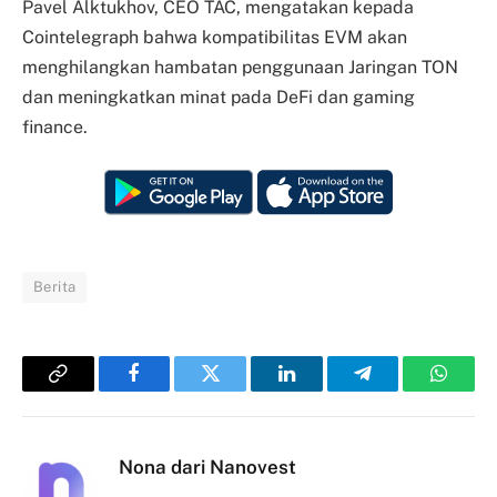
Pavel Alktukhov, CEO TAC, mengatakan kepada
Cointelegraph bahwa kompatibilitas EVM akan
menghilangkan hambatan penggunaan Jaringan TON
dan meningkatkan minat pada DeFi dan gaming
finance.
Berita
Copy
Facebook
Twitter
LinkedIn
Telegram
Whats
Link
Nona dari Nanovest