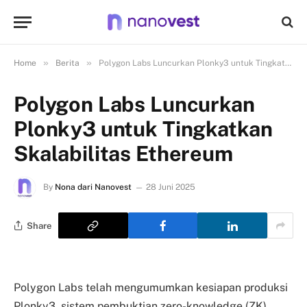
»
»
Home
Berita
Polygon Labs Luncurkan Plonky3 untuk Tingkatkan Skalabilitas Ethereum
Polygon Labs Luncurkan
Plonky3 untuk Tingkatkan
Skalabilitas Ethereum
By
Nona dari Nanovest
28 Juni 2025
Share
Polygon Labs telah mengumumkan kesiapan produksi
Plonky3, sistem pembuktian zero-knowledge (ZK)