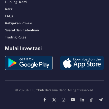
Hubungi Kami
Karir
FAQs
Kebijakan Privasi
Syarat dan Ketentuan
Trading Rules
Mulai Investasi
© 2026 PT Tumbuh Bersama Nano. All right reserved.
Facebook
X
Instagram
YouTube
LinkedIn
TikTok
Tele
(Twitter)