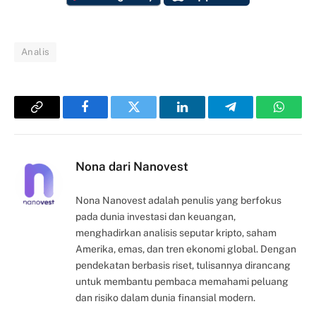
Analis
Copy
Facebook
Twitter
LinkedIn
Telegram
Whats
Link
Nona dari Nanovest
Nona Nanovest adalah penulis yang berfokus
pada dunia investasi dan keuangan,
menghadirkan analisis seputar kripto, saham
Amerika, emas, dan tren ekonomi global. Dengan
pendekatan berbasis riset, tulisannya dirancang
untuk membantu pembaca memahami peluang
dan risiko dalam dunia finansial modern.