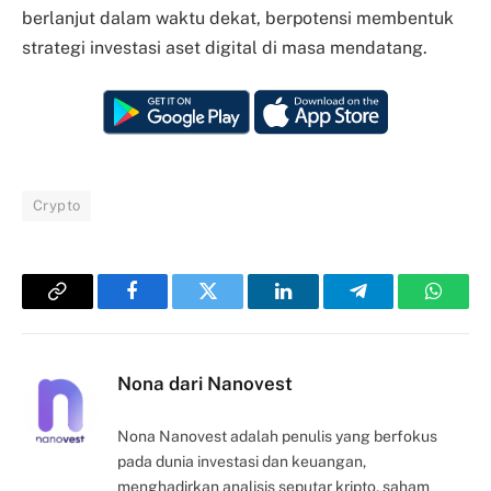
berlanjut dalam waktu dekat, berpotensi membentuk
strategi investasi aset digital di masa mendatang.
Crypto
Copy
Facebook
Twitter
LinkedIn
Telegram
Whats
Link
Nona dari Nanovest
Nona Nanovest adalah penulis yang berfokus
pada dunia investasi dan keuangan,
menghadirkan analisis seputar kripto, saham