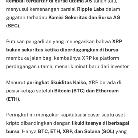
kembali terdaftar di bursa utama AS
tahun lalu,
menyusul kemenangan parsial
Ripple Labs
dalam
gugatan terhadap
Komisi Sekuritas dan Bursa AS
(SEC)
.
Putusan pengadilan yang menegaskan bahwa
XRP
bukan sekuritas ketika diperdagangkan di bursa
membuka jalan bagi kembalinya XRP ke platform
perdagangan utama, menarik minat baru dari investor.
Menurut
peringkat likuiditas Kaiko
, XRP berada di
posisi ketiga setelah
Bitcoin (BTC) dan Ethereum
(ETH)
.
Peringkat ini mengukur kapitalisasi pasar suatu aset
kripto dibandingkan dengan
likuiditasnya di berbagai
bursa
. Hanya
BTC, ETH, XRP, dan Solana (SOL)
yang