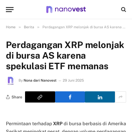
»
»
Home
Berita
Perdagangan XRP melonjak di bursa AS karena spekulasi ETF memanas
Perdagangan XRP melonjak
di bursa AS karena
spekulasi ETF memanas
By
Nona dari Nanovest
29 Juni 2025
Share
Permintaan terhadap
XRP
di bursa berbasis di Amerika
Serikat meningkat pesat, dengan volume perdagangan