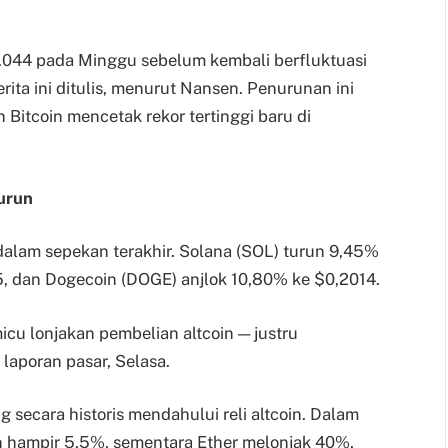
.044 pada Minggu sebelum kembali berfluktuasi
rita ini ditulis, menurut Nansen. Penurunan ini
 Bitcoin mencetak rekor tertinggi baru di
urun
dalam sepekan terakhir. Solana (SOL) turun 9,45%
5, dan Dogecoin (DOGE) anjlok 10,80% ke $0,2014.
cu lonjakan pembelian altcoin — justru
m laporan pasar, Selasa.
ng secara historis mendahului reli altcoin. Dalam
run hampir 5,5%, sementara Ether melonjak 40%,