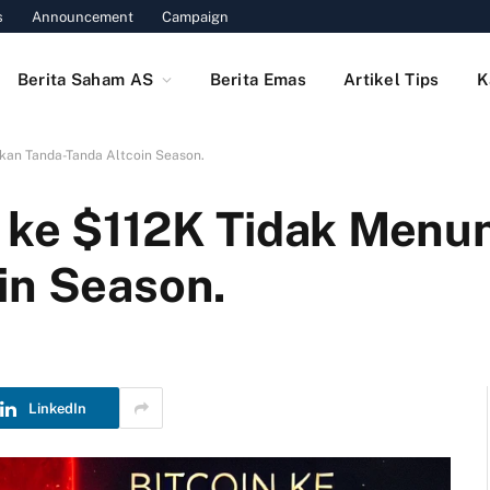
s
Announcement
Campaign
Berita Saham AS
Berita Emas
Artikel Tips
K
kan Tanda-Tanda Altcoin Season.
 ke $112K Tidak Menu
in Season.
LinkedIn