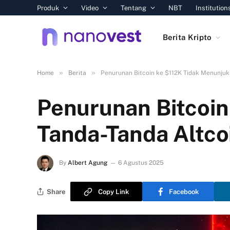
Produk
Video
Tentang
NBT
Institution
Berita Kripto
»
»
Home
Berita
Penurunan Bitcoin ke $112K Tidak Menunjuk
Penurunan Bitcoin
Tanda-Tanda Altco
By
Albert Agung
6 Agustus 2025
Share
Copy Link
Facebook